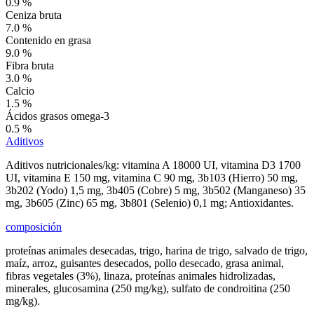
0.9 %
Ceniza bruta
7.0 %
Contenido en grasa
9.0 %
Fibra bruta
3.0 %
Calcio
1.5 %
Ácidos grasos omega-3
0.5 %
Aditivos
Aditivos nutricionales/kg: vitamina A 18000 UI, vitamina D3 1700
UI, vitamina E 150 mg, vitamina C 90 mg, 3b103 (Hierro) 50 mg,
3b202 (Yodo) 1,5 mg, 3b405 (Cobre) 5 mg, 3b502 (Manganeso) 35
mg, 3b605 (Zinc) 65 mg, 3b801 (Selenio) 0,1 mg; Antioxidantes.
composición
proteínas animales desecadas, trigo, harina de trigo, salvado de trigo,
maíz, arroz, guisantes desecados, pollo desecado, grasa animal,
fibras vegetales (3%), linaza, proteínas animales hidrolizadas,
minerales, glucosamina (250 mg/kg), sulfato de condroitina (250
mg/kg).