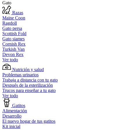
Gato
Razas
Maine Coon
Ragdoll
Gato persa
Scottish Fold
Gato siames
Cornish Rex
Turkish Van
Devon Rex
Ver todo
Nutrición y salud
Problemas urinarios
Trabaja a distancia con tu gato
Después de la esterilización
Trucos para enseñar a tu gato
Ver todo
Gatitos
Alimentación
Desarrollo
El nuevo hogar de tus gatitos
Kit inicial