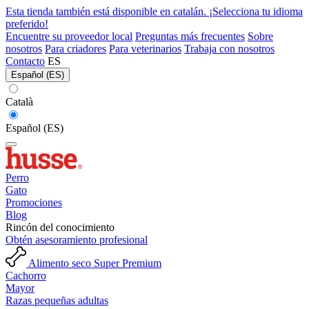
Esta tienda también está disponible en catalán. ¡Selecciona tu idioma
preferido!
Encuentre su proveedor local
Preguntas más frecuentes
Sobre
nosotros
Para criadores
Para veterinarios
Trabaja con nosotros
Contacto
ES
Español (ES)
Català
Español (ES)
Perro
Gato
Promociones
Blog
Rincón del conocimiento
Obtén asesoramiento profesional
Alimento seco Super Premium
Cachorro
Mayor
Razas pequeñas adultas