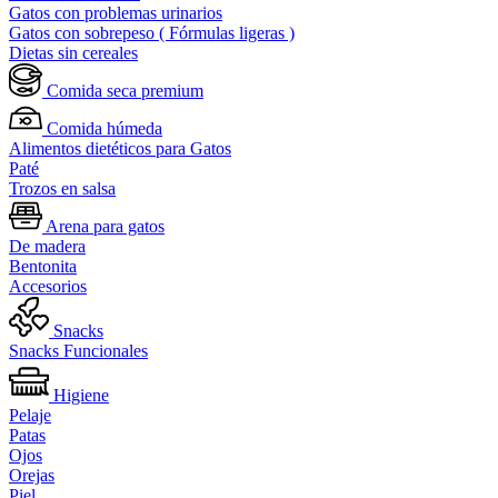
Gatos con problemas urinarios
Gatos con sobrepeso ( Fórmulas ligeras )
Dietas sin cereales
Comida seca premium
Comida húmeda
Alimentos dietéticos para Gatos
Paté
Trozos en salsa
Arena para gatos
De madera
Bentonita
Accesorios
Snacks
Snacks Funcionales
Higiene
Pelaje
Patas
Ojos
Orejas
Piel