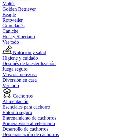
Maltés
Golden Retriever
Beagle
Rottweiler
Gran danés
Caniche
Husky Siberiano
Ver todo
Nutrición y salud
Higiene y cuidado
Después de la esterilización
Juega seguro
Mascota perezosa
Diversión en casa
Ver todo
Cachorros
Alimentación
Esenciales para cachorro
Entorno seguro
Entrenamiento de cachorros
Primera visita al veterinario
Desarrollo de cachorros
Desparasitación de cachorros