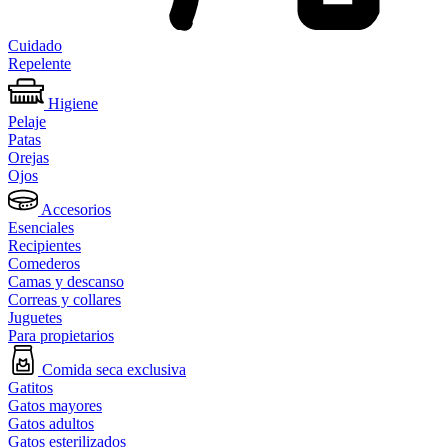
Cuidado
Repelente
Higiene
Pelaje
Patas
Orejas
Ojos
Accesorios
Esenciales
Recipientes
Comederos
Camas y descanso
Correas y collares
Juguetes
Para propietarios
Comida seca exclusiva
Gatitos
Gatos mayores
Gatos adultos
Gatos esterilizados