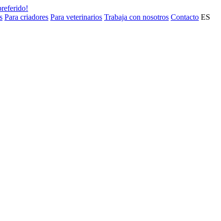
preferido!
s
Para criadores
Para veterinarios
Trabaja con nosotros
Contacto
ES