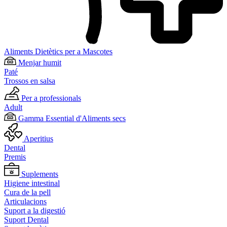
Aliments Dietètics per a Mascotes
Menjar humit
Paté
Trossos en salsa
Per a professionals
Adult
Gamma Essential d'Aliments secs
Aperitius
Dental
Premis
Suplements
Higiene intestinal
Cura de la pell
Articulacions
Suport a la digestió
Suport Dental