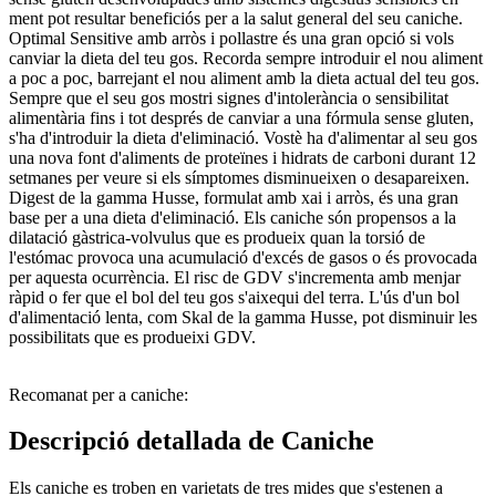
ment pot resultar beneficiós per a la salut general del seu caniche.
Optimal Sensitive amb arròs i pollastre és una gran opció si vols
canviar la dieta del teu gos. Recorda sempre introduir el nou aliment
a poc a poc, barrejant el nou aliment amb la dieta actual del teu gos.
Sempre que el seu gos mostri signes d'intolerància o sensibilitat
alimentària fins i tot després de canviar a una fórmula sense gluten,
s'ha d'introduir la dieta d'eliminació. Vostè ha d'alimentar al seu gos
una nova font d'aliments de proteïnes i hidrats de carboni durant 12
setmanes per veure si els símptomes disminueixen o desapareixen.
Digest de la gamma Husse, formulat amb xai i arròs, és una gran
base per a una dieta d'eliminació. Els caniche són propensos a la
dilatació gàstrica-volvulus que es produeix quan la torsió de
l'estómac provoca una acumulació d'excés de gasos o és provocada
per aquesta ocurrència. El risc de GDV s'incrementa amb menjar
ràpid o fer que el bol del teu gos s'aixequi del terra. L'ús d'un bol
d'alimentació lenta, com Skal de la gamma Husse, pot disminuir les
possibilitats que es produeixi GDV.
Recomanat per a caniche:
Descripció detallada de Caniche
Els caniche es troben en varietats de tres mides que s'estenen a