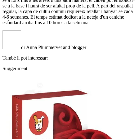
se a fons fins a les arrels d'una altra manera, el cabell pot embolicar-
se a la base i haurà de ser afaitat prop de la pell. A part del raspallat
regular, la capa de cultiu continu requereix retallar i banyar-se cada
4-6 setmanes. El temps estimat dedicat a la neteja d'un caniche
estàndard arriba fins a 10 hores a la setmana.
dr Anna Plummer
vet and blogger
També li pot interessar:
Suggeriment