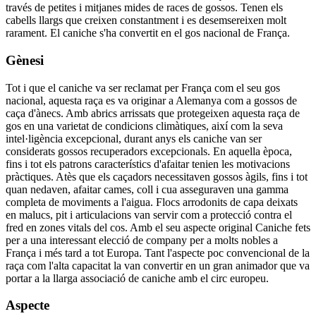
través de petites i mitjanes mides de races de gossos. Tenen els
cabells llargs que creixen constantment i es desemsereixen molt
rarament. El caniche s'ha convertit en el gos nacional de França.
Gènesi
Tot i que el caniche va ser reclamat per França com el seu gos
nacional, aquesta raça es va originar a Alemanya com a gossos de
caça d'ànecs. Amb abrics arrissats que protegeixen aquesta raça de
gos en una varietat de condicions climàtiques, així com la seva
intel·ligència excepcional, durant anys els caniche van ser
considerats gossos recuperadors excepcionals. En aquella època,
fins i tot els patrons característics d'afaitar tenien les motivacions
pràctiques. Atès que els caçadors necessitaven gossos àgils, fins i tot
quan nedaven, afaitar cames, coll i cua asseguraven una gamma
completa de moviments a l'aigua. Flocs arrodonits de capa deixats
en malucs, pit i articulacions van servir com a protecció contra el
fred en zones vitals del cos. Amb el seu aspecte original Caniche fets
per a una interessant elecció de company per a molts nobles a
França i més tard a tot Europa. Tant l'aspecte poc convencional de la
raça com l'alta capacitat la van convertir en un gran animador que va
portar a la llarga associació de caniche amb el circ europeu.
Aspecte