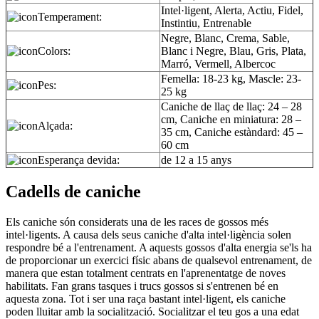
Intel·ligent, Alerta, Actiu, Fidel,
Temperament:
Instintiu, Entrenable
Negre, Blanc, Crema, Sable,
Colors:
Blanc i Negre, Blau, Gris, Plata,
Marró, Vermell, Albercoc
Femella: 18-23 kg, Mascle: 23-
Pes:
25 kg
Caniche de llaç de llaç: 24 – 28
cm, Caniche en miniatura: 28 –
Alçada:
35 cm, Caniche estàndard: 45 –
60 cm
Esperança devida:
de 12 a 15 anys
Cadells de caniche
Els caniche són considerats una de les races de gossos més
intel·ligents. A causa dels seus caniche d'alta intel·ligència solen
respondre bé a l'entrenament. A aquests gossos d'alta energia se'ls ha
de proporcionar un exercici físic abans de qualsevol entrenament, de
manera que estan totalment centrats en l'aprenentatge de noves
habilitats. Fan grans tasques i trucs gossos si s'entrenen bé en
aquesta zona. Tot i ser una raça bastant intel·ligent, els caniche
poden lluitar amb la socialització. Socialitzar el teu gos a una edat