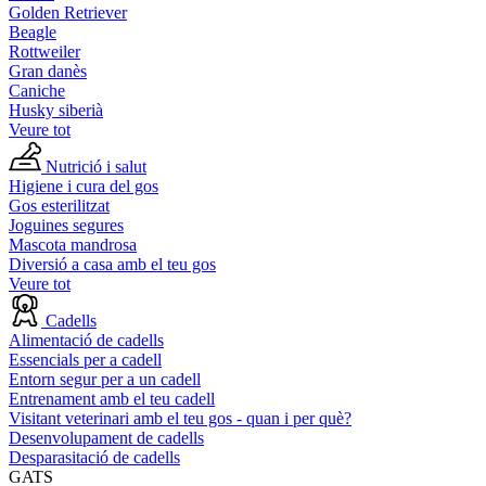
Golden Retriever
Beagle
Rottweiler
Gran danès
Caniche
Husky siberià
Veure tot
Nutrició i salut
Higiene i cura del gos
Gos esterilitzat
Joguines segures
Mascota mandrosa
Diversió a casa amb el teu gos
Veure tot
Cadells
Alimentació de cadells
Essencials per a cadell
Entorn segur per a un cadell
Entrenament amb el teu cadell
Visitant veterinari amb el teu gos - quan i per què?
Desenvolupament de cadells
Desparasitació de cadells
GATS