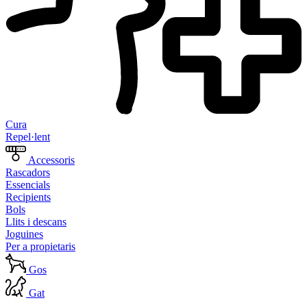
Cura
Repel·lent
Accessoris
Rascadors
Essencials
Recipients
Bols
Llits i descans
Joguines
Per a propietaris
Gos
Gat