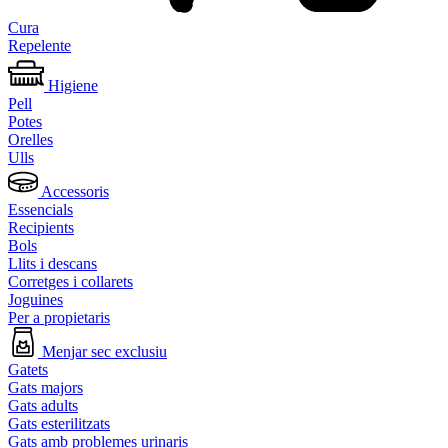
Cura
Repelente
Higiene
Pell
Potes
Orelles
Ulls
Accessoris
Essencials
Recipients
Bols
Llits i descans
Corretges i collarets
Joguines
Per a propietaris
Menjar sec exclusiu
Gatets
Gats majors
Gats adults
Gats esterilitzats
Gats amb problemes urinaris