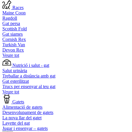
Races
Maine Coon
Ragdoll
Gat persa
Scottish Fold
Gat siames
Cornish Rex
Turkish Van
Devon Rex
Veure tot
Nutrició i salut - gat
Salut urinària
Treballar a distància amb gat
Gat esterilitzat
Trucs per ensenyar al teu gat
Veure tot
Gatets
Alimentació de gatets
Desenvolupament de gatets
La nova llar del gatet
Layette del gat
Jugar i ensenyar – gatets