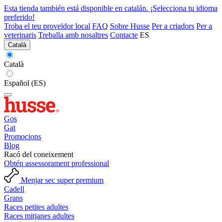
Esta tienda también está disponible en catalán. ¡Selecciona tu idioma
preferido!
Troba el teu proveïdor local
FAQ
Sobre Husse
Per a criadors
Per a
veterinaris
Treballa amb nosaltres
Contacte
ES
Català
Català
Español (ES)
Gos
Gat
Promocions
Blog
Racó del coneixement
Obtén assessorament professional
Menjar sec super premium
Cadell
Grans
Races petites adultes
Races mitjanes adultes