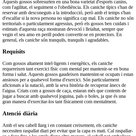
Aquests gossos sobresurten en una bona varietat d'esports canins,
com l'agilitat, el seguiment o l'obediència. Els caniche típics s'han de
reservar amb desconeguts a la introducció, però amb el temps s'han
d'escalfar si la nova persona no significa cap mal. Els caniche no són
territorials o particularment agressius, però els gossos ben cuidats i
estimats d'aquesta raça mostraran devoció i lleialtat, sempre que
vegin el seu amo en perill poden convertir-se en protectors. En
general, els caniche són tranquils, tranquils i agradables.
Requisits
Com gossos altament intel·ligents i energètics, els caniche
requereixen tant exercici físic com mental per mantenir-se en bona
forma i salut. Aquests gossos gaudeixen mantenint-se ocupats i estan
ansiosos per a qualsevol forma d'exercici. Són particularment
aficionats a la natació, amb la seva història de recuperar ànecs de
l'aigua. Criats com a gossos de caça, estaran més que contents de
jugar a buscar amb qualsevol joguina, pals o boles, ja que és una
gran manera d'exercitar-los tant físicament com mentalment.
Atenció diària
Amb el seu cabell llarg i en constant creixement, els caniche
necessiten raspallat diari per evitar que la capa es mati. Cal raspallar-