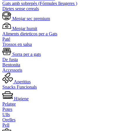
Gats amb sobrepès (Fórmules lleugeres )
Dietes sense cereals
Menjar sec premium
Menjar humit
Aliments dieteticos per a Gats
Paté
Trossos en salsa
Sorra per a gats
De fusta
Bentonita
Accessoris
Aperitius
Snacks Funcionals
Higiene
Pelatge
Potes
Ulls
Orelles
Pell