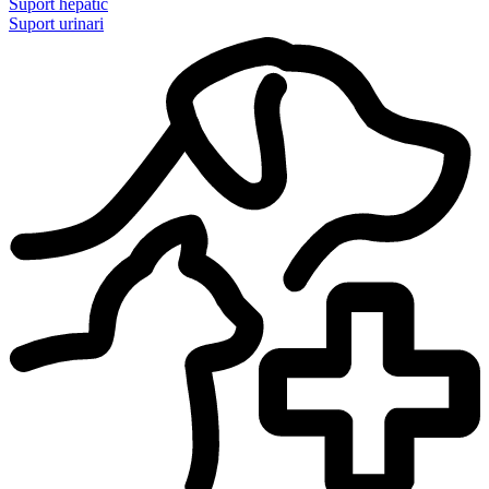
Suport hepàtic
Suport urinari