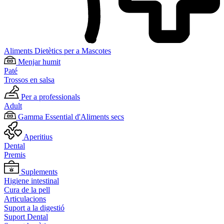
Aliments Dietètics per a Mascotes
Menjar humit
Paté
Trossos en salsa
Per a professionals
Adult
Gamma Essential d'Aliments secs
Aperitius
Dental
Premis
Suplements
Higiene intestinal
Cura de la pell
Articulacions
Suport a la digestió
Suport Dental