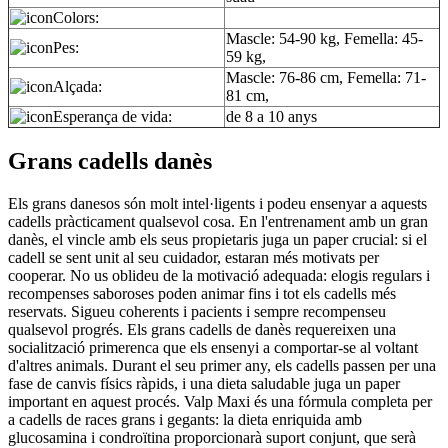
Colors:
Mascle: 54-90 kg, Femella: 45-
Pes:
59 kg,
Mascle: 76-86 cm, Femella: 71-
Alçada:
81 cm,
Esperança de vida:
de 8 a 10 anys
Grans cadells danès
Els grans danesos són molt intel·ligents i podeu ensenyar a aquests
cadells pràcticament qualsevol cosa. En l'entrenament amb un gran
danès, el vincle amb els seus propietaris juga un paper crucial: si el
cadell se sent unit al seu cuidador, estaran més motivats per
cooperar. No us oblideu de la motivació adequada: elogis regulars i
recompenses saboroses poden animar fins i tot els cadells més
reservats. Sigueu coherents i pacients i sempre recompenseu
qualsevol progrés. Els grans cadells de danès requereixen una
socialització primerenca que els ensenyi a comportar-se al voltant
d'altres animals. Durant el seu primer any, els cadells passen per una
fase de canvis físics ràpids, i una dieta saludable juga un paper
important en aquest procés. Valp Maxi és una fórmula completa per
a cadells de races grans i gegants: la dieta enriquida amb
glucosamina i condroïtina proporcionarà suport conjunt, que serà