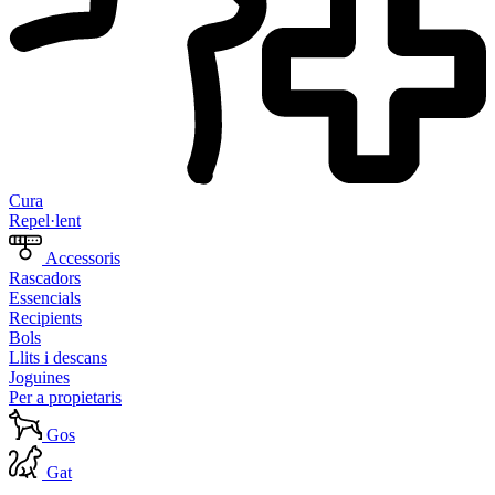
Cura
Repel·lent
Accessoris
Rascadors
Essencials
Recipients
Bols
Llits i descans
Joguines
Per a propietaris
Gos
Gat