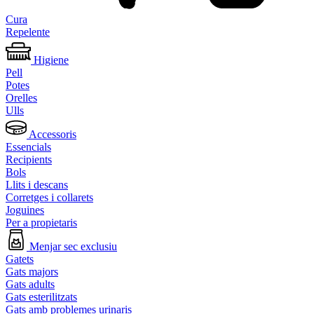
Cura
Repelente
Higiene
Pell
Potes
Orelles
Ulls
Accessoris
Essencials
Recipients
Bols
Llits i descans
Corretges i collarets
Joguines
Per a propietaris
Menjar sec exclusiu
Gatets
Gats majors
Gats adults
Gats esterilitzats
Gats amb problemes urinaris