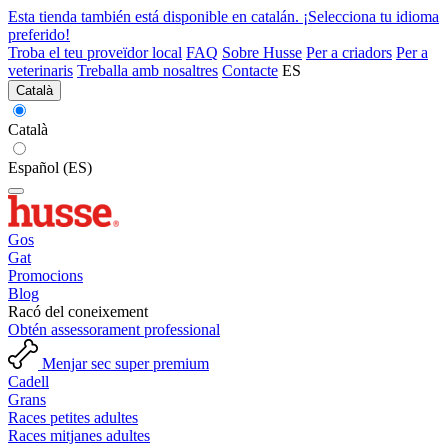
Esta tienda también está disponible en catalán. ¡Selecciona tu idioma
preferido!
Troba el teu proveïdor local
FAQ
Sobre Husse
Per a criadors
Per a
veterinaris
Treballa amb nosaltres
Contacte
ES
Català
Català
Español (ES)
Gos
Gat
Promocions
Blog
Racó del coneixement
Obtén assessorament professional
Menjar sec super premium
Cadell
Grans
Races petites adultes
Races mitjanes adultes