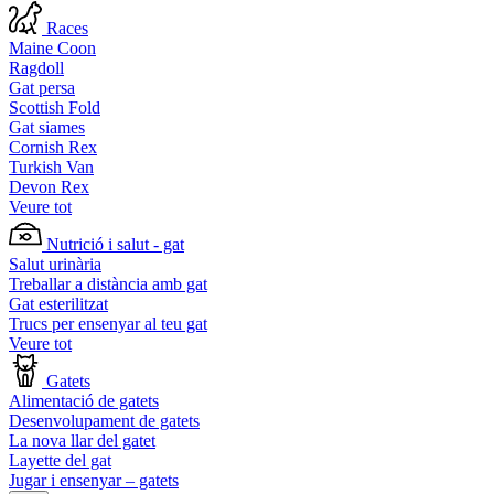
Races
Maine Coon
Ragdoll
Gat persa
Scottish Fold
Gat siames
Cornish Rex
Turkish Van
Devon Rex
Veure tot
Nutrició i salut - gat
Salut urinària
Treballar a distància amb gat
Gat esterilitzat
Trucs per ensenyar al teu gat
Veure tot
Gatets
Alimentació de gatets
Desenvolupament de gatets
La nova llar del gatet
Layette del gat
Jugar i ensenyar – gatets