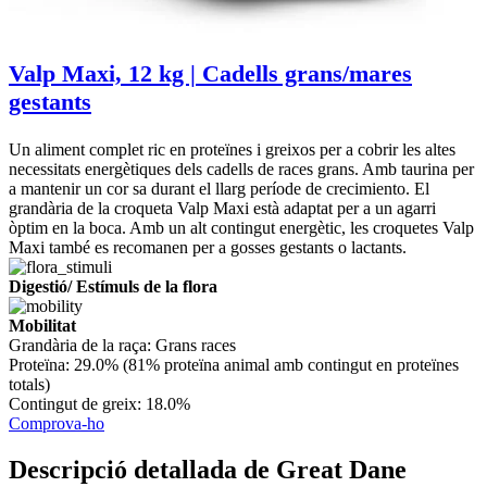
Valp Maxi, 12 kg | Cadells grans/mares
gestants
Un aliment complet ric en proteïnes i greixos per a cobrir les altes
necessitats energètiques dels cadells de races grans. Amb taurina per
a mantenir un cor sa durant el llarg període de crecimiento. El
grandària de la croqueta Valp Maxi està adaptat per a un agarri
òptim en la boca. Amb un alt contingut energètic, les croquetes Valp
Maxi també es recomanen per a gosses gestants o lactants.
Digestió/ Estímuls de la flora
Mobilitat
Grandària de la raça:
Grans races
Proteïna:
29.0% (81% proteïna animal amb contingut en proteïnes
totals)
Contingut de greix:
18.0%
Comprova-ho
Descripció detallada de Great Dane