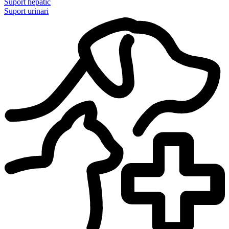
Suport hepàtic
Suport urinari