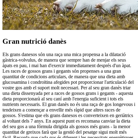
Gran nutrició danès
Els grans danesos són una raça una mica propensa a la dilatació
gàstrica-volvulus, de manera que sempre han de menjar els seus
àpats en pau, i mai han d'exercir immediatament després d'un àpat.
Les races de gossos grans i gegants són propenses a una gran
quantitat de condicions articulars, de manera que una dieta amb
glucosamina i condroïtina afegides pot proporcionar l'articulació del
vostre gos amb el suport molt necessari. Per al seu gran danès triar
una dieta dissenyada per a races de gossos grans i gegants - aquesta
dieta proporcionarà al seu caní amb l'energia suficient i tots els
nutrients necessaris. El gran danès no és una raça de gos longevous i
tendeixen a començar a envellir més ràpid que altres races de
gossos. S'estima que els grans danesos es converteixen en geriàtrics
al voltant dels 7 anys. En aquest punt es recomana canviar la dieta
del seu gos a una fórmula dirigida als gossos més grans - la menor
quantitat de greixos farà que la gestió del pesatge sigui molt més
fàcil. Recorda que cada gos és diferent i les necessitats energètiques