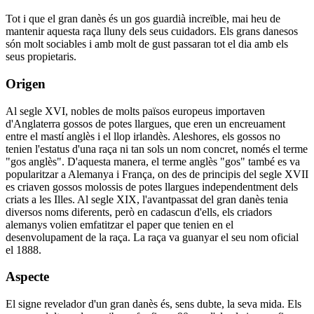
Tot i que el gran danès és un gos guardià increïble, mai heu de
mantenir aquesta raça lluny dels seus cuidadors. Els grans danesos
són molt sociables i amb molt de gust passaran tot el dia amb els
seus propietaris.
Origen
Al segle XVI, nobles de molts països europeus importaven
d'Anglaterra gossos de potes llargues, que eren un encreuament
entre el mastí anglès i el llop irlandès. Aleshores, els gossos no
tenien l'estatus d'una raça ni tan sols un nom concret, només el terme
"gos anglès". D'aquesta manera, el terme anglès "gos" també es va
popularitzar a Alemanya i França, on des de principis del segle XVII
es criaven gossos molossis de potes llargues independentment dels
criats a les Illes. Al segle XIX, l'avantpassat del gran danès tenia
diversos noms diferents, però en cadascun d'ells, els criadors
alemanys volien emfatitzar el paper que tenien en el
desenvolupament de la raça. La raça va guanyar el seu nom oficial
el 1888.
Aspecte
El signe revelador d'un gran danès és, sens dubte, la seva mida. Els