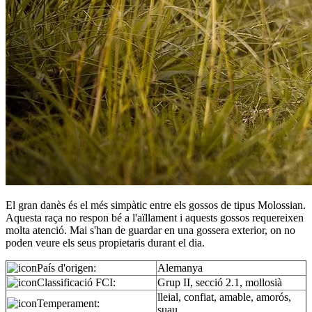
El gran danès és el més simpàtic entre els gossos de tipus Molossian.
Aquesta raça no respon bé a l'aïllament i aquests gossos requereixen
molta atenció. Mai s'han de guardar en una gossera exterior, on no
poden veure els seus propietaris durant el dia.
País d'origen:
Alemanya
Classificació FCI:
Grup II, secció 2.1, mollosià
lleial, confiat, amable, amorós,
Temperament:
suau