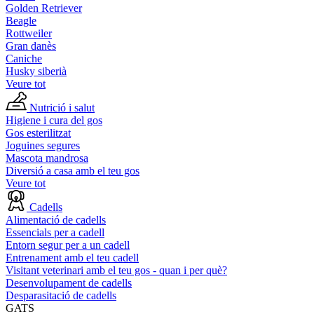
Golden Retriever
Beagle
Rottweiler
Gran danès
Caniche
Husky siberià
Veure tot
Nutrició i salut
Higiene i cura del gos
Gos esterilitzat
Joguines segures
Mascota mandrosa
Diversió a casa amb el teu gos
Veure tot
Cadells
Alimentació de cadells
Essencials per a cadell
Entorn segur per a un cadell
Entrenament amb el teu cadell
Visitant veterinari amb el teu gos - quan i per què?
Desenvolupament de cadells
Desparasitació de cadells
GATS