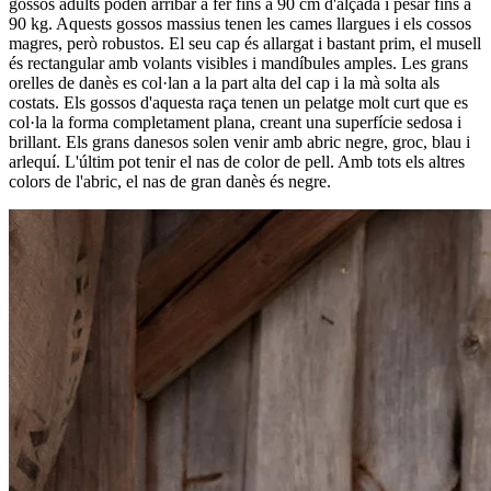
gossos adults poden arribar a fer fins a 90 cm d'alçada i pesar fins a
90 kg. Aquests gossos massius tenen les cames llargues i els cossos
magres, però robustos. El seu cap és allargat i bastant prim, el musell
és rectangular amb volants visibles i mandíbules amples. Les grans
orelles de danès es col·lan a la part alta del cap i la mà solta als
costats. Els gossos d'aquesta raça tenen un pelatge molt curt que es
col·la la forma completament plana, creant una superfície sedosa i
brillant. Els grans danesos solen venir amb abric negre, groc, blau i
arlequí. L'últim pot tenir el nas de color de pell. Amb tots els altres
colors de l'abric, el nas de gran danès és negre.