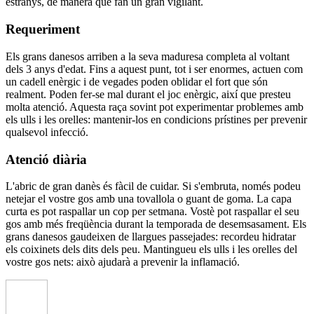
estranys, de manera que fan un gran vigilant.
Requeriment
Els grans danesos arriben a la seva maduresa completa al voltant
dels 3 anys d'edat. Fins a aquest punt, tot i ser enormes, actuen com
un cadell enèrgic i de vegades poden oblidar el fort que són
realment. Poden fer-se mal durant el joc enèrgic, així que presteu
molta atenció. Aquesta raça sovint pot experimentar problemes amb
els ulls i les orelles: mantenir-los en condicions prístines per prevenir
qualsevol infecció.
Atenció diària
L'abric de gran danès és fàcil de cuidar. Si s'embruta, només podeu
netejar el vostre gos amb una tovallola o guant de goma. La capa
curta es pot raspallar un cop per setmana. Vostè pot raspallar el seu
gos amb més freqüència durant la temporada de desemsasament. Els
grans danesos gaudeixen de llargues passejades: recordeu hidratar
els coixinets dels dits dels peu. Mantingueu els ulls i les orelles del
vostre gos nets: això ajudarà a prevenir la inflamació.