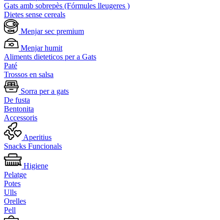
Gats amb sobrepès (Fórmules lleugeres )
Dietes sense cereals
Menjar sec premium
Menjar humit
Aliments dieteticos per a Gats
Paté
Trossos en salsa
Sorra per a gats
De fusta
Bentonita
Accessoris
Aperitius
Snacks Funcionals
Higiene
Pelatge
Potes
Ulls
Orelles
Pell