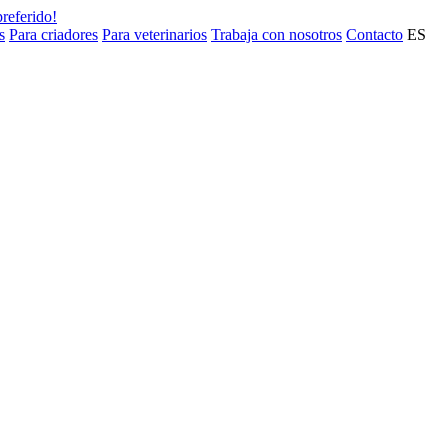
preferido!
s
Para criadores
Para veterinarios
Trabaja con nosotros
Contacto
ES