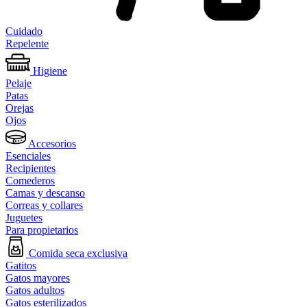
Cuidado
Repelente
Higiene
Pelaje
Patas
Orejas
Ojos
Accesorios
Esenciales
Recipientes
Comederos
Camas y descanso
Correas y collares
Juguetes
Para propietarios
Comida seca exclusiva
Gatitos
Gatos mayores
Gatos adultos
Gatos esterilizados