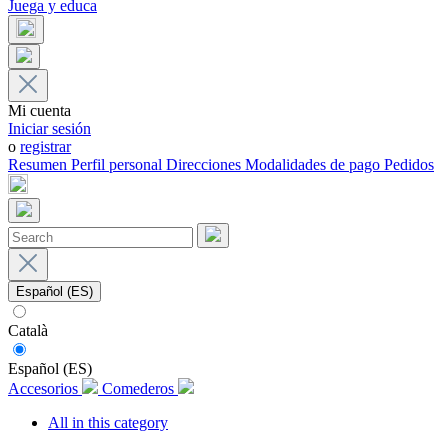
Juega y educa
Mi cuenta
Iniciar sesión
o
registrar
Resumen
Perfil personal
Direcciones
Modalidades de pago
Pedidos
Español (ES)
Català
Español (ES)
Accesorios
Comederos
All in this category