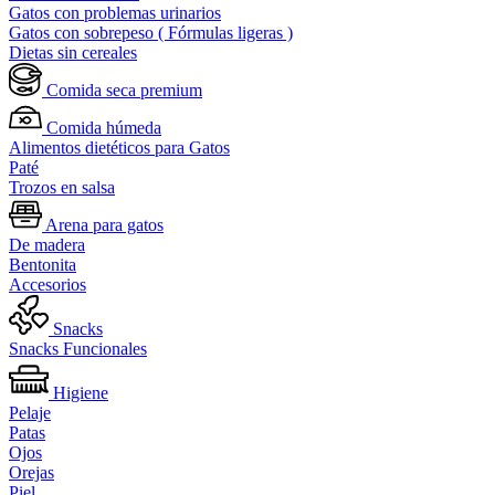
Gatos con problemas urinarios
Gatos con sobrepeso ( Fórmulas ligeras )
Dietas sin cereales
Comida seca premium
Comida húmeda
Alimentos dietéticos para Gatos
Paté
Trozos en salsa
Arena para gatos
De madera
Bentonita
Accesorios
Snacks
Snacks Funcionales
Higiene
Pelaje
Patas
Ojos
Orejas
Piel