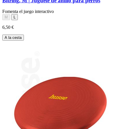
Bitring, M | Juguete de anillo para perros
Fomenta el juego interactivo
M
L
6,50 €
A la cesta