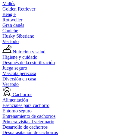
Maltés
Golden Retriever
Beagle
Rottweiler
Gran danés
Caniche
Husky Siberiano
Ver todo
Nutrición y salud
Higiene y cuidado
Después de la esterilización
Juega seguro
Mascota perezosa
Diversión en casa
Ver todo
Cachorros
Alimentación
Esenciales para cachorro
Entorno seguro
Entrenamiento de cachorros
Primera visita al veterinario
Desarrollo de cachorros
Desparasitación de cachorros