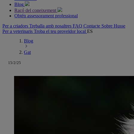
Blog
Racó del coneixement
Obtén assessorament professional
Per a criadors
Treballa amb nosaltres
FAQ
Contacte
Sobre Husse
Per a veterinaris
Troba el teu proveïdor local
ES
Blog
Gat
15/2/25