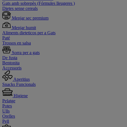
Gats amb sobrepès (Fórmules lleugeres )
Dietes sense cereals
Menjar sec premium
Menjar humit
Aliments dieteticos per a Gats
Paté
Trossos en salsa
Sorra per a gats
De fusta
Bentonita
Accessoris
Aperitius
Snacks Funcionals
Higiene
Pelatge
Potes
Ulls
Orelles
Pell