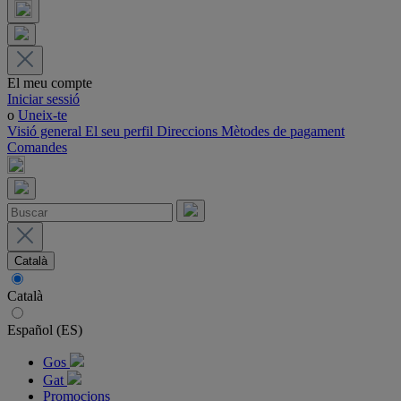
El meu compte
Iniciar sessió
o
Uneix-te
Visió general
El seu perfil
Direccions
Mètodes de pagament
Comandes
Català
Català
Español (ES)
Gos
Gat
Promocions