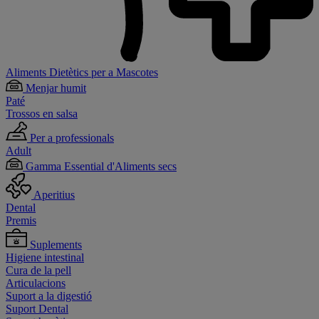
Aliments Dietètics per a Mascotes
Menjar humit
Paté
Trossos en salsa
Per a professionals
Adult
Gamma Essential d'Aliments secs
Aperitius
Dental
Premis
Suplements
Higiene intestinal
Cura de la pell
Articulacions
Suport a la digestió
Suport Dental