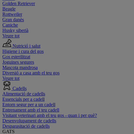
Golden Retriever
Beagle
Rottweiler
Gran danès
Caniche
Husky siberià
Veure tot
Nutrició i salut
Higiene i cura del gos
Gos esterilitzat
Joguines segures
Mascota mandrosa
Diversió a casa amb el teu gos
Veure tot
Cadells
Alimentació de cadells
Essencials per a cadell
Entorn segur per a un cadell
Entrenament amb el teu cadell
Visitant veterinari amb el teu gos - quan i per què?
Desenvolupament de cadells
Desparasitació de cadells
GATS