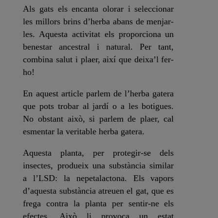
Als gats els encanta olorar i seleccionar
les millors brins d’herba abans de menjar-
les. Aquesta activitat els proporciona un
benestar ancestral i natural. Per tant,
combina
salut i plaer
, així que deixa’l fer-
ho!
En aquest article parlem de l’herba gatera
que pots trobar al jardí o a les botigues.
No obstant això, si parlem de
plaer
, cal
esmentar la
veritable herba gatera
.
Aquesta planta, per protegir-se dels
insectes, produeix una substància similar
a l’LSD:
la nepetalactona
. Els vapors
d’aquesta substància atreuen el gat, que es
frega contra la planta per sentir-ne els
efectes. Això li provoca un estat