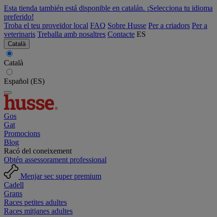
Esta tienda también está disponible en catalán. ¡Selecciona tu idioma
preferido!
Troba el teu proveïdor local
FAQ
Sobre Husse
Per a criadors
Per a
veterinaris
Treballa amb nosaltres
Contacte
ES
Català
Català
Español (ES)
Gos
Gat
Promocions
Blog
Racó del coneixement
Obtén assessorament professional
Menjar sec super premium
Cadell
Grans
Races petites adultes
Races mitjanes adultes