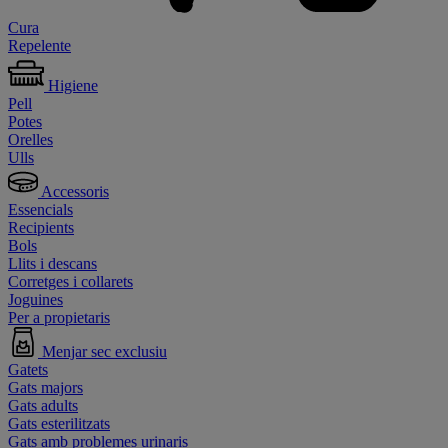
Cura
Repelente
Higiene
Pell
Potes
Orelles
Ulls
Accessoris
Essencials
Recipients
Bols
Llits i descans
Corretges i collarets
Joguines
Per a propietaris
Menjar sec exclusiu
Gatets
Gats majors
Gats adults
Gats esterilitzats
Gats amb problemes urinaris