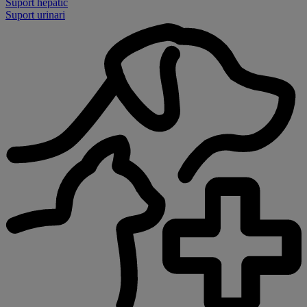
Suport hepàtic
Suport urinari