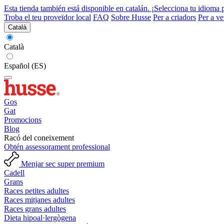
Esta tienda también está disponible en catalán. ¡Selecciona tu idioma 
Troba el teu proveïdor local
FAQ
Sobre Husse
Per a criadors
Per a ve
Català
Català
Español (ES)
Gos
Gat
Promocions
Blog
Racó del coneixement
Obtén assessorament professional
Menjar sec super premium
Cadell
Grans
Races petites adultes
Races mitjanes adultes
Races grans adultes
Dieta hipoal·lergògena