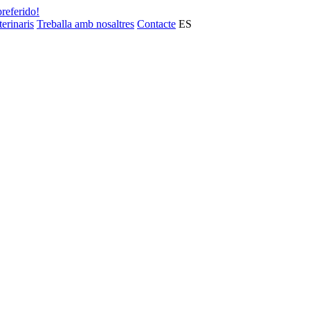
preferido!
terinaris
Treballa amb nosaltres
Contacte
ES