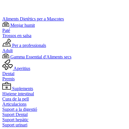
Aliments Dietètics per a Mascotes
Menjar humit
Paté
Trossos en salsa
Per a professionals
Adult
Gamma Essential d'Aliments secs
Aperitius
Dental
Premis
Suplements
Higiene intestinal
Cura de la pell
Articulacions
Suport a la digestió
Suport Dental
Suport hepàtic
Suport urinari