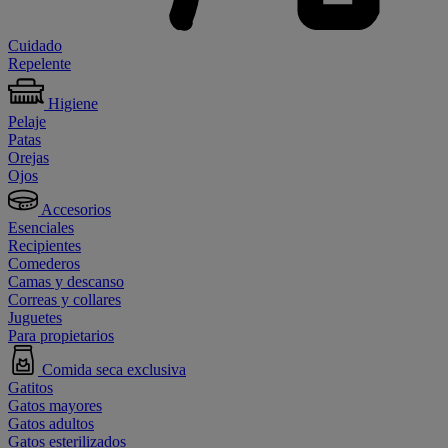
Cuidado
Repelente
Higiene
Pelaje
Patas
Orejas
Ojos
Accesorios
Esenciales
Recipientes
Comederos
Camas y descanso
Correas y collares
Juguetes
Para propietarios
Comida seca exclusiva
Gatitos
Gatos mayores
Gatos adultos
Gatos esterilizados