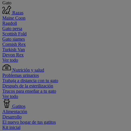
Gato
Razas
Maine Coon
Ragdoll
Gato persa
Scottish Fold
Gato siames
Cornish Rex
Turkish Van
Devon Rex
Ver todo
Nutrición y salud
Problemas urinarios
Trabaja a distancia con tu gato
Después de la esterilización
Trucos para enseñar a tu gato
Ver todo
Gatitos
Alimentación
Desarrollo
El nuevo hogar de tus gatitos
Kit inicial