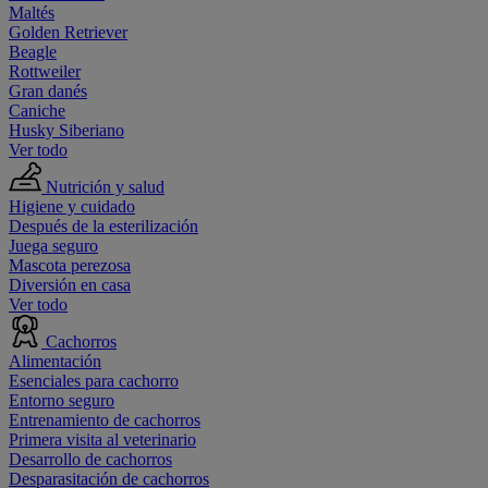
Maltés
Golden Retriever
Beagle
Rottweiler
Gran danés
Caniche
Husky Siberiano
Ver todo
Nutrición y salud
Higiene y cuidado
Después de la esterilización
Juega seguro
Mascota perezosa
Diversión en casa
Ver todo
Cachorros
Alimentación
Esenciales para cachorro
Entorno seguro
Entrenamiento de cachorros
Primera visita al veterinario
Desarrollo de cachorros
Desparasitación de cachorros