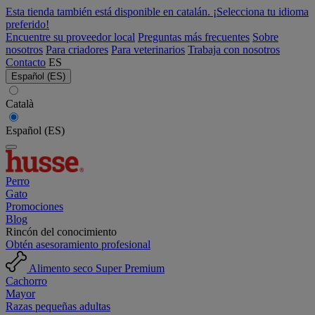
Esta tienda también está disponible en catalán. ¡Selecciona tu idioma
preferido!
Encuentre su proveedor local
Preguntas más frecuentes
Sobre
nosotros
Para criadores
Para veterinarios
Trabaja con nosotros
Contacto
ES
Español (ES)
Català
Español (ES)
Perro
Gato
Promociones
Blog
Rincón del conocimiento
Obtén asesoramiento profesional
Alimento seco Super Premium
Cachorro
Mayor
Razas pequeñas adultas