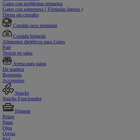
Gatos con problemas urinarios
Gatos con sobrepeso ( Fórmulas ligeras )
Dietas sin cereales
Comida seca premium
Comida húmeda
Alimentos dietéticos para Gatos
Paté
Trozos en salsa
Arena para gatos
De madera
Bentonita
Accesorios
Snacks
Snacks Funcionales
Higiene
Pelaje
Patas
Ojos
Orejas
Piel