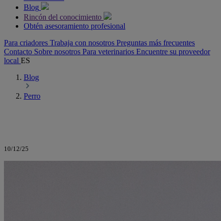
Blog
Rincón del conocimiento
Obtén asesoramiento profesional
Para criadores
Trabaja con nosotros
Preguntas más frecuentes
Contacto
Sobre nosotros
Para veterinarios
Encuentre su proveedor
local
ES
Blog
Perro
10/12/25