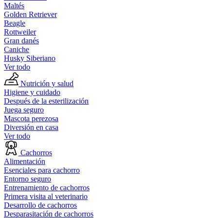
Maltés
Golden Retriever
Beagle
Rottweiler
Gran danés
Caniche
Husky Siberiano
Ver todo
Nutrición y salud
Higiene y cuidado
Después de la esterilización
Juega seguro
Mascota perezosa
Diversión en casa
Ver todo
Cachorros
Alimentación
Esenciales para cachorro
Entorno seguro
Entrenamiento de cachorros
Primera visita al veterinario
Desarrollo de cachorros
Desparasitación de cachorros