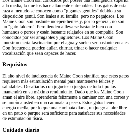
Los Maine Coon son conocidos por poseer una inteligencia superior
a la media, lo que los hace altamente entrenables. Los gatos de esta
raza a menudo se conocen como "gigantes gentiles" debido a su
disposición gentil. Son leales a su familia, pero no pegajosos. Los
Maine Coon son bastante independientes y, por lo general, no son
un "gato faldero". Pero tienden a llevarse bastante bien con
humanos o perros y están bastante relajados en su compañía. Son
conocidos por ser amigables y juguetones. Los Maine Coon
muestran cierta fascinación por el agua y suelen ser bastante vocales.
Con frecuencia pueden aullar, chirriar, trinar o hacer cualquier
vocalización que sean capaces de hacer.
Requisitos
El alto nivel de inteligencia de Maine Coon significa que estos gatos
requieren más estimulación mental para mantenerse felices y
saludables. Desafiarlos con juguetes o juegos de todo tipo los
mantendrá en su máximo rendimiento. Dado que los Maine Coon
aman el aire libre, aprenderán felizmente a caminar con una correa y
se unirán a usted en una caminata o paseo. Estos gatos tienen
energía media, por lo que una caminata diaria, un juego al aire libre
en un patio o parque será suficiente para satisfacer sus necesidades
de estimulación física.
Cuidado diario