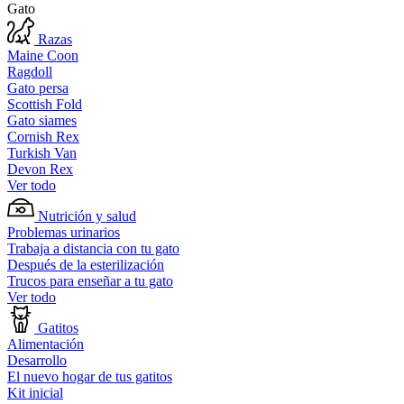
Gato
Razas
Maine Coon
Ragdoll
Gato persa
Scottish Fold
Gato siames
Cornish Rex
Turkish Van
Devon Rex
Ver todo
Nutrición y salud
Problemas urinarios
Trabaja a distancia con tu gato
Después de la esterilización
Trucos para enseñar a tu gato
Ver todo
Gatitos
Alimentación
Desarrollo
El nuevo hogar de tus gatitos
Kit inicial