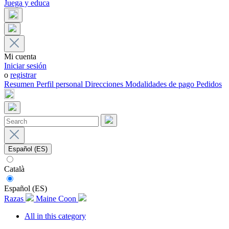
Juega y educa
Mi cuenta
Iniciar sesión
o
registrar
Resumen
Perfil personal
Direcciones
Modalidades de pago
Pedidos
Español (ES)
Català
Español (ES)
Razas
Maine Coon
All in this category