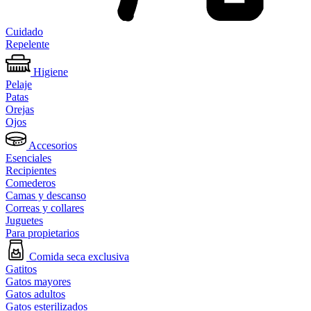
Cuidado
Repelente
Higiene
Pelaje
Patas
Orejas
Ojos
Accesorios
Esenciales
Recipientes
Comederos
Camas y descanso
Correas y collares
Juguetes
Para propietarios
Comida seca exclusiva
Gatitos
Gatos mayores
Gatos adultos
Gatos esterilizados