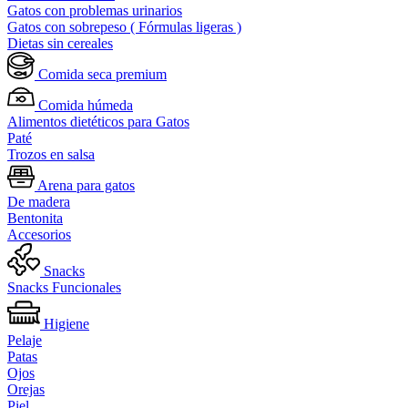
Gatos con problemas urinarios
Gatos con sobrepeso ( Fórmulas ligeras )
Dietas sin cereales
Comida seca premium
Comida húmeda
Alimentos dietéticos para Gatos
Paté
Trozos en salsa
Arena para gatos
De madera
Bentonita
Accesorios
Snacks
Snacks Funcionales
Higiene
Pelaje
Patas
Ojos
Orejas
Piel