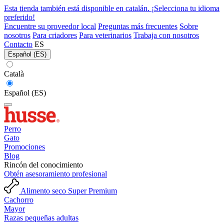
Esta tienda también está disponible en catalán. ¡Selecciona tu idioma
preferido!
Encuentre su proveedor local
Preguntas más frecuentes
Sobre
nosotros
Para criadores
Para veterinarios
Trabaja con nosotros
Contacto
ES
Español (ES)
Català
Español (ES)
Perro
Gato
Promociones
Blog
Rincón del conocimiento
Obtén asesoramiento profesional
Alimento seco Super Premium
Cachorro
Mayor
Razas pequeñas adultas