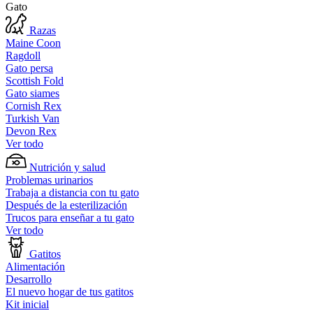
Gato
Razas
Maine Coon
Ragdoll
Gato persa
Scottish Fold
Gato siames
Cornish Rex
Turkish Van
Devon Rex
Ver todo
Nutrición y salud
Problemas urinarios
Trabaja a distancia con tu gato
Después de la esterilización
Trucos para enseñar a tu gato
Ver todo
Gatitos
Alimentación
Desarrollo
El nuevo hogar de tus gatitos
Kit inicial