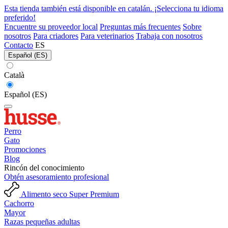
Esta tienda también está disponible en catalán. ¡Selecciona tu idioma
preferido!
Encuentre su proveedor local
Preguntas más frecuentes
Sobre
nosotros
Para criadores
Para veterinarios
Trabaja con nosotros
Contacto
ES
Español (ES)
Català
Español (ES)
Perro
Gato
Promociones
Blog
Rincón del conocimiento
Obtén asesoramiento profesional
Alimento seco Super Premium
Cachorro
Mayor
Razas pequeñas adultas