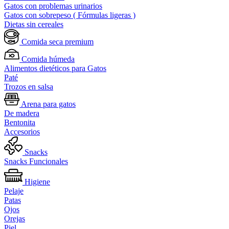
Gatos con problemas urinarios
Gatos con sobrepeso ( Fórmulas ligeras )
Dietas sin cereales
Comida seca premium
Comida húmeda
Alimentos dietéticos para Gatos
Paté
Trozos en salsa
Arena para gatos
De madera
Bentonita
Accesorios
Snacks
Snacks Funcionales
Higiene
Pelaje
Patas
Ojos
Orejas
Piel