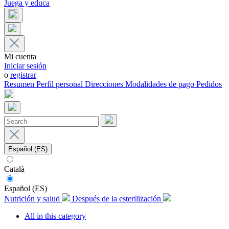
Juega y educa
Mi cuenta
Iniciar sesión
o
registrar
Resumen
Perfil personal
Direcciones
Modalidades de pago
Pedidos
Español (ES)
Català
Español (ES)
Nutrición y salud
Después de la esterilización
All in this category