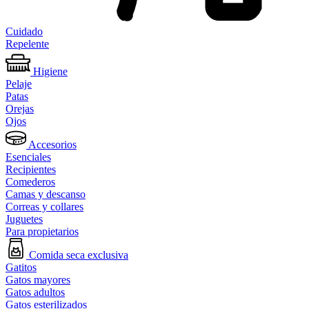
Cuidado
Repelente
Higiene
Pelaje
Patas
Orejas
Ojos
Accesorios
Esenciales
Recipientes
Comederos
Camas y descanso
Correas y collares
Juguetes
Para propietarios
Comida seca exclusiva
Gatitos
Gatos mayores
Gatos adultos
Gatos esterilizados