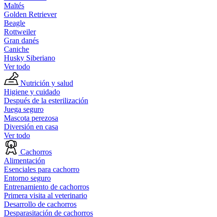
Maltés
Golden Retriever
Beagle
Rottweiler
Gran danés
Caniche
Husky Siberiano
Ver todo
Nutrición y salud
Higiene y cuidado
Después de la esterilización
Juega seguro
Mascota perezosa
Diversión en casa
Ver todo
Cachorros
Alimentación
Esenciales para cachorro
Entorno seguro
Entrenamiento de cachorros
Primera visita al veterinario
Desarrollo de cachorros
Desparasitación de cachorros