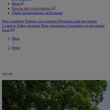
Blog
Rincón del conocimiento
Obtén asesoramiento profesional
Para criadores
Trabaja con nosotros
Preguntas más frecuentes
Contacto
Sobre nosotros
Para veterinarios
Encuentre su proveedor
local
ES
Blog
Perro
18/2/26