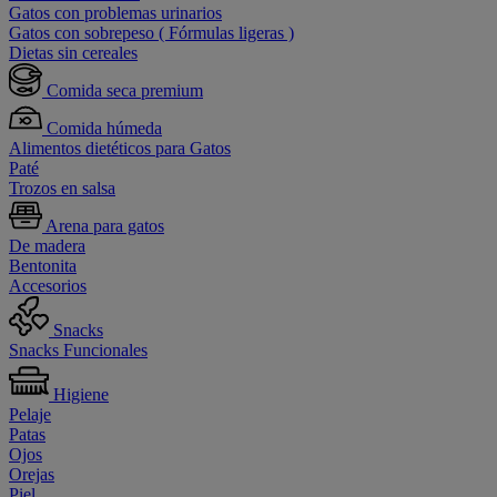
Gatos con problemas urinarios
Gatos con sobrepeso ( Fórmulas ligeras )
Dietas sin cereales
Comida seca premium
Comida húmeda
Alimentos dietéticos para Gatos
Paté
Trozos en salsa
Arena para gatos
De madera
Bentonita
Accesorios
Snacks
Snacks Funcionales
Higiene
Pelaje
Patas
Ojos
Orejas
Piel