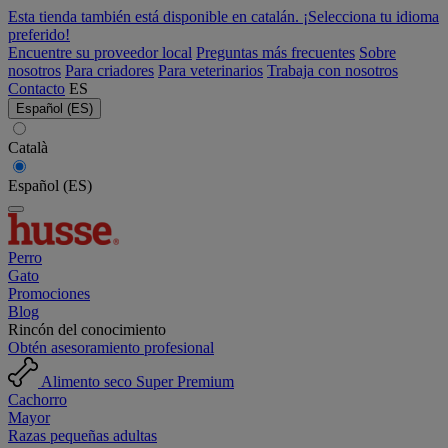
Esta tienda también está disponible en catalán. ¡Selecciona tu idioma
preferido!
Encuentre su proveedor local
Preguntas más frecuentes
Sobre
nosotros
Para criadores
Para veterinarios
Trabaja con nosotros
Contacto
ES
Español (ES)
Català
Español (ES)
Perro
Gato
Promociones
Blog
Rincón del conocimiento
Obtén asesoramiento profesional
Alimento seco Super Premium
Cachorro
Mayor
Razas pequeñas adultas