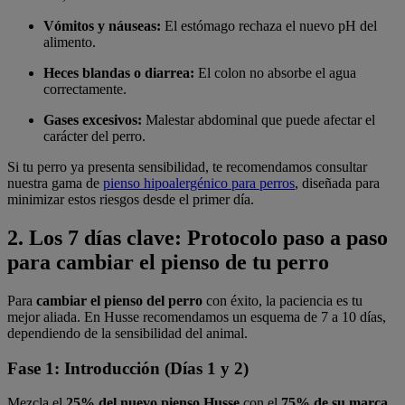
Vómitos y náuseas:
El estómago rechaza el nuevo pH del
alimento.
Heces blandas o diarrea:
El colon no absorbe el agua
correctamente.
Gases excesivos:
Malestar abdominal que puede afectar el
carácter del perro.
Si tu perro ya presenta sensibilidad, te recomendamos consultar
nuestra gama de
pienso hipoalergénico para perros
, diseñada para
minimizar estos riesgos desde el primer día.
2. Los 7 días clave: Protocolo paso a paso
para cambiar el pienso de tu perro
Para
cambiar el pienso del perro
con éxito, la paciencia es tu
mejor aliada. En Husse recomendamos un esquema de 7 a 10 días,
dependiendo de la sensibilidad del animal.
Fase 1: Introducción (Días 1 y 2)
Mezcla el
25% del nuevo pienso Husse
con el
75% de su marca