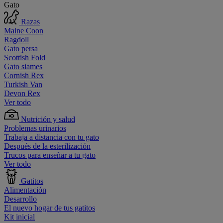
Gato
Razas
Maine Coon
Ragdoll
Gato persa
Scottish Fold
Gato siames
Cornish Rex
Turkish Van
Devon Rex
Ver todo
Nutrición y salud
Problemas urinarios
Trabaja a distancia con tu gato
Después de la esterilización
Trucos para enseñar a tu gato
Ver todo
Gatitos
Alimentación
Desarrollo
El nuevo hogar de tus gatitos
Kit inicial