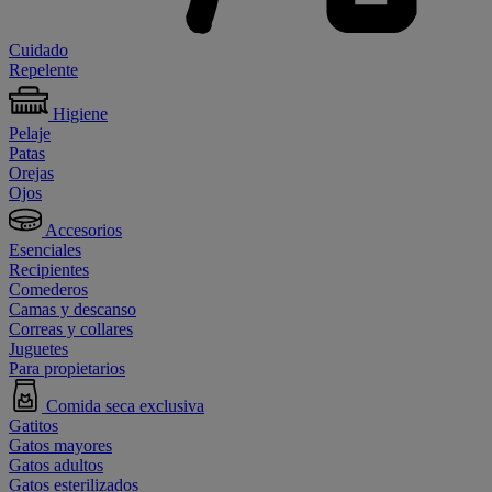
Cuidado
Repelente
Higiene
Pelaje
Patas
Orejas
Ojos
Accesorios
Esenciales
Recipientes
Comederos
Camas y descanso
Correas y collares
Juguetes
Para propietarios
Comida seca exclusiva
Gatitos
Gatos mayores
Gatos adultos
Gatos esterilizados