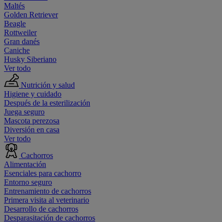
Maltés
Golden Retriever
Beagle
Rottweiler
Gran danés
Caniche
Husky Siberiano
Ver todo
Nutrición y salud
Higiene y cuidado
Después de la esterilización
Juega seguro
Mascota perezosa
Diversión en casa
Ver todo
Cachorros
Alimentación
Esenciales para cachorro
Entorno seguro
Entrenamiento de cachorros
Primera visita al veterinario
Desarrollo de cachorros
Desparasitación de cachorros