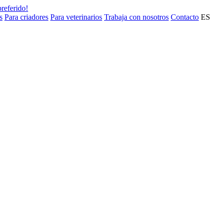
preferido!
s
Para criadores
Para veterinarios
Trabaja con nosotros
Contacto
ES