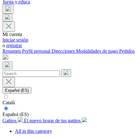
Juega y educa
Mi cuenta
Iniciar sesión
o
registrar
Resumen
Perfil personal
Direcciones
Modalidades de pago
Pedidos
Español (ES)
Català
Español (ES)
Gatitos
El nuevo hogar de tus gatitos
All in this category