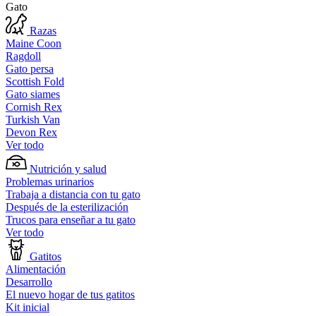
Gato
Razas
Maine Coon
Ragdoll
Gato persa
Scottish Fold
Gato siames
Cornish Rex
Turkish Van
Devon Rex
Ver todo
Nutrición y salud
Problemas urinarios
Trabaja a distancia con tu gato
Después de la esterilización
Trucos para enseñar a tu gato
Ver todo
Gatitos
Alimentación
Desarrollo
El nuevo hogar de tus gatitos
Kit inicial