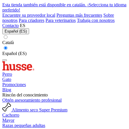
Esta tienda también está disponible en catalán. ¡Selecciona tu idioma
preferido!
Encuentre su proveedor local
Preguntas más frecuentes
Sobre
nosotros
Para criadores
Para veterinarios
Trabaja con nosotros
Contacto
ES
Español (ES)
Català
Español (ES)
Perro
Gato
Promociones
Blog
Rincón del conocimiento
Obtén asesoramiento profesional
Alimento seco Super Premium
Cachorro
Mayor
Razas pequeñas adultas