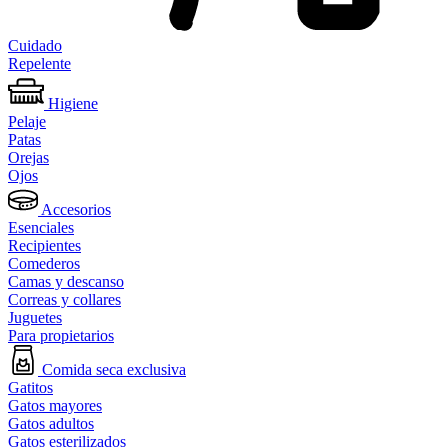
Cuidado
Repelente
Higiene
Pelaje
Patas
Orejas
Ojos
Accesorios
Esenciales
Recipientes
Comederos
Camas y descanso
Correas y collares
Juguetes
Para propietarios
Comida seca exclusiva
Gatitos
Gatos mayores
Gatos adultos
Gatos esterilizados