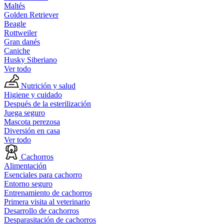
Maltés
Golden Retriever
Beagle
Rottweiler
Gran danés
Caniche
Husky Siberiano
Ver todo
Nutrición y salud
Higiene y cuidado
Después de la esterilización
Juega seguro
Mascota perezosa
Diversión en casa
Ver todo
Cachorros
Alimentación
Esenciales para cachorro
Entorno seguro
Entrenamiento de cachorros
Primera visita al veterinario
Desarrollo de cachorros
Desparasitación de cachorros