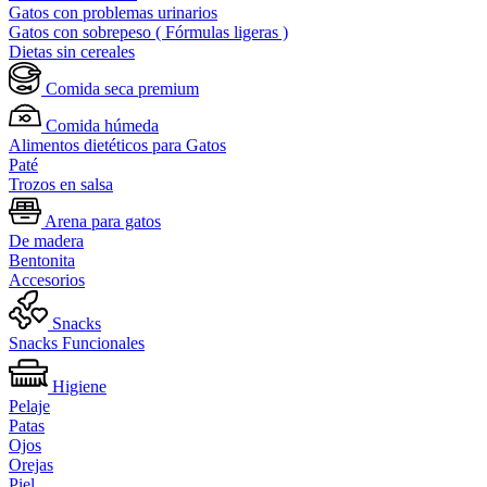
Gatos con problemas urinarios
Gatos con sobrepeso ( Fórmulas ligeras )
Dietas sin cereales
Comida seca premium
Comida húmeda
Alimentos dietéticos para Gatos
Paté
Trozos en salsa
Arena para gatos
De madera
Bentonita
Accesorios
Snacks
Snacks Funcionales
Higiene
Pelaje
Patas
Ojos
Orejas
Piel