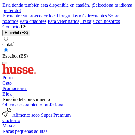
Esta tienda también está disponible en catalán. ¡Selecciona tu idioma
preferido!
Encuentre su proveedor local
Preguntas más frecuentes
Sobre
nosotros
Para criadores
Para veterinarios
Trabaja con nosotros
Contacto
ES
Español (ES)
Català
Español (ES)
Perro
Gato
Promociones
Blog
Rincón del conocimiento
Obtén asesoramiento profesional
Alimento seco Super Premium
Cachorro
Mayor
Razas pequeñas adultas