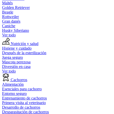
Maltés
Golden Retriever
Beagle
Rottweiler
Gran danés
Caniche
Husky Siberiano
Ver todo
Nutrición y salud
Higiene y cuidado
Después de la esterilización
Juega seguro
Mascota perezosa
Diversión en casa
Ver todo
Cachorros
Alimentación
Esenciales para cachorro
Entorno seguro
Entrenamiento de cachorros
Primera visita al veterinario
Desarrollo de cachorros
Desparasitación de cachorros