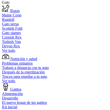
Gato
Razas
Maine Coon
Ragdoll
Gato persa
Scottish Fold
Gato siames
Cornish Rex
Turkish Van
Devon Rex
Ver todo
Nutrición y salud
Problemas urinarios
Trabaja a distancia con tu gato
Después de la esterilización
Trucos para enseñar a tu gato
Ver todo
Gatitos
Alimentación
Desarrollo
El nuevo hogar de tus gatitos
Kit inicial