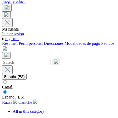
Juega y educa
Mi cuenta
Iniciar sesión
o
registrar
Resumen
Perfil personal
Direcciones
Modalidades de pago
Pedidos
Español (ES)
Català
Español (ES)
Razas
Caniche
All in this category