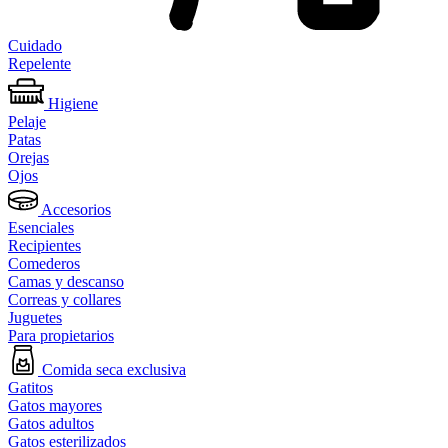
Cuidado
Repelente
Higiene
Pelaje
Patas
Orejas
Ojos
Accesorios
Esenciales
Recipientes
Comederos
Camas y descanso
Correas y collares
Juguetes
Para propietarios
Comida seca exclusiva
Gatitos
Gatos mayores
Gatos adultos
Gatos esterilizados