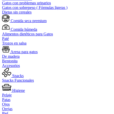
Gatos con problemas urinarios
Gatos con sobrepeso ( Fórmulas ligeras )
Dietas sin cereales
Comida seca premium
Comida húmeda
Alimentos dietéticos para Gatos
Paté
Trozos en salsa
Arena para gatos
De madera
Bentonita
Accesorios
Snacks
Snacks Funcionales
Higiene
Pelaje
Patas
Ojos
Orejas
Piel