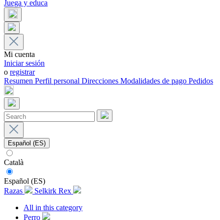
Juega y educa
Mi cuenta
Iniciar sesión
o
registrar
Resumen
Perfil personal
Direcciones
Modalidades de pago
Pedidos
Español (ES)
Català
Español (ES)
Razas
Selkirk Rex
All in this category
Perro