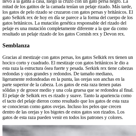
llevó a la gatita a casa, luego la cruzó con un gato persa negro. La
mitad de los gatitos de la camada tenían un pelaje rizado. Más tarde,
los gatos de pelo rizado se cruzaron con gatos persas y británicos. El
gato Selkirk rex de hoy en día se parece a la forma del cuerpo de los
gatos británicos. La mutación genética responsable del rizado del
pelaje es una mutación completamente diferente a la que da como
resultado un pelaje rizado de los gatos Cornish rex y Devon rex.
Semblanza
Gracias al mestizaje con gatos persas, los gatos Selkirk rex tienen un
hocico corto y cuadrado. El mestizaje con gatos británicos le dio a
esta raza la estructura ósea fuerte y pesada. Serkirk rex tiene cabezas
redondas y ojos grandes y redondos. De tamaño mediano,
ligeramente redondeadas en la punta, las orejas son anchas en la
parte superior de la cabeza. Los gatos de esta raza tienen patas
sólidas y de grosor medio y una cola gruesa que se redondea al final.
El pelaje de Selkirk rex es rizado y suave. Tanto la apariencia como
el tacto del pelaje dieron como resultado que los gatos de esta raza
se conocieran como gatos ovejas. Incluso los pelos que crecen
dentro de las orejas y los bigotes de estos gatos son rizados. Los
gatos de esta raza pueden venir en todos los patrones y colores.