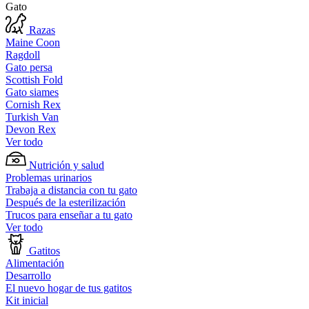
Gato
Razas
Maine Coon
Ragdoll
Gato persa
Scottish Fold
Gato siames
Cornish Rex
Turkish Van
Devon Rex
Ver todo
Nutrición y salud
Problemas urinarios
Trabaja a distancia con tu gato
Después de la esterilización
Trucos para enseñar a tu gato
Ver todo
Gatitos
Alimentación
Desarrollo
El nuevo hogar de tus gatitos
Kit inicial