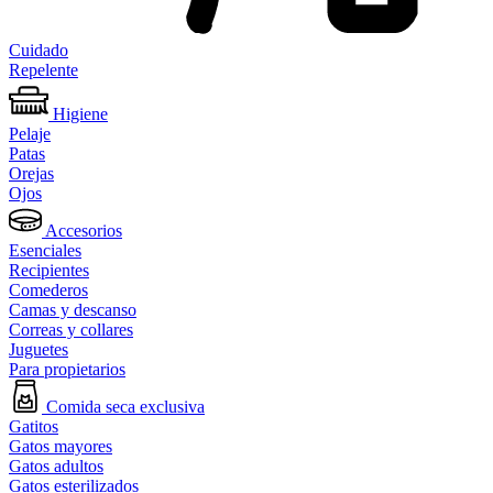
Cuidado
Repelente
Higiene
Pelaje
Patas
Orejas
Ojos
Accesorios
Esenciales
Recipientes
Comederos
Camas y descanso
Correas y collares
Juguetes
Para propietarios
Comida seca exclusiva
Gatitos
Gatos mayores
Gatos adultos
Gatos esterilizados