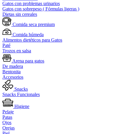
Gatos con problemas urinarios
Gatos con sobrepeso ( Fórmulas ligeras )
Dietas sin cereales
Comida seca premium
Comida húmeda
Alimentos dietéticos para Gatos
Paté
Trozos en salsa
Arena para gatos
De madera
Bentonita
Accesorios
Snacks
Snacks Funcionales
Higiene
Pelaje
Patas
Ojos
Orejas
Piel