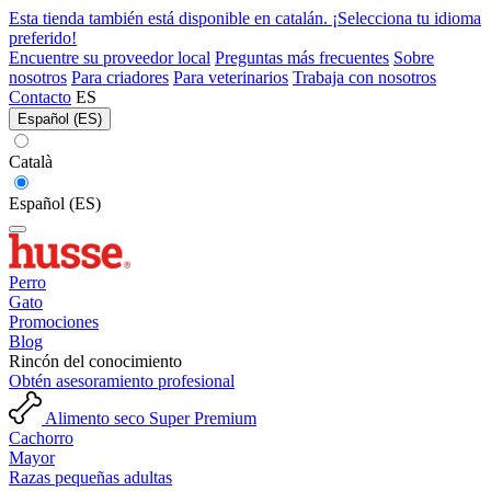
Esta tienda también está disponible en catalán. ¡Selecciona tu idioma
preferido!
Encuentre su proveedor local
Preguntas más frecuentes
Sobre
nosotros
Para criadores
Para veterinarios
Trabaja con nosotros
Contacto
ES
Español (ES)
Català
Español (ES)
Perro
Gato
Promociones
Blog
Rincón del conocimiento
Obtén asesoramiento profesional
Alimento seco Super Premium
Cachorro
Mayor
Razas pequeñas adultas