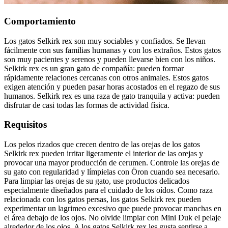
Comportamiento
Los gatos Selkirk rex son muy sociables y confiados. Se llevan
fácilmente con sus familias humanas y con los extraños. Estos gatos
son muy pacientes y serenos y pueden llevarse bien con los niños.
Selkirk rex es un gran gato de compañía: pueden formar
rápidamente relaciones cercanas con otros animales. Estos gatos
exigen atención y pueden pasar horas acostados en el regazo de sus
humanos. Selkirk rex es una raza de gato tranquila y activa: pueden
disfrutar de casi todas las formas de actividad física.
Requisitos
Los pelos rizados que crecen dentro de las orejas de los gatos
Selkirk rex pueden irritar ligeramente el interior de las orejas y
provocar una mayor producción de cerumen. Controle las orejas de
su gato con regularidad y límpielas con Öron cuando sea necesario.
Para limpiar las orejas de su gato, use productos delicados
especialmente diseñados para el cuidado de los oídos. Como raza
relacionada con los gatos persas, los gatos Selkirk rex pueden
experimentar un lagrimeo excesivo que puede provocar manchas en
el área debajo de los ojos. No olvide limpiar con Mini Duk el pelaje
alrededor de los ojos. A los gatos Selkirk rex les gusta sentirse a