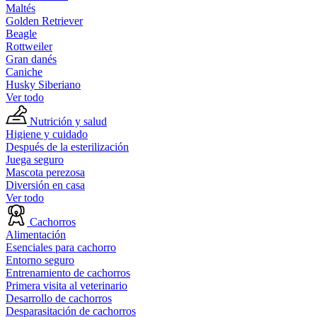
Maltés
Golden Retriever
Beagle
Rottweiler
Gran danés
Caniche
Husky Siberiano
Ver todo
Nutrición y salud
Higiene y cuidado
Después de la esterilización
Juega seguro
Mascota perezosa
Diversión en casa
Ver todo
Cachorros
Alimentación
Esenciales para cachorro
Entorno seguro
Entrenamiento de cachorros
Primera visita al veterinario
Desarrollo de cachorros
Desparasitación de cachorros