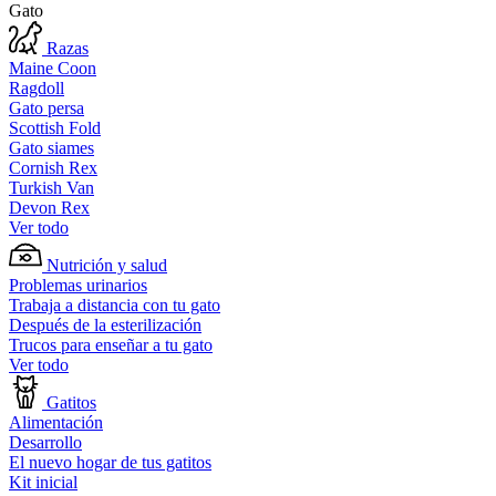
Gato
Razas
Maine Coon
Ragdoll
Gato persa
Scottish Fold
Gato siames
Cornish Rex
Turkish Van
Devon Rex
Ver todo
Nutrición y salud
Problemas urinarios
Trabaja a distancia con tu gato
Después de la esterilización
Trucos para enseñar a tu gato
Ver todo
Gatitos
Alimentación
Desarrollo
El nuevo hogar de tus gatitos
Kit inicial