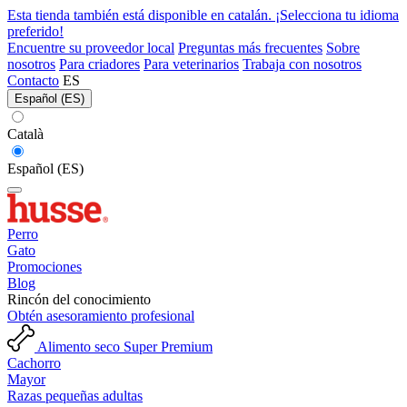
Esta tienda también está disponible en catalán. ¡Selecciona tu idioma
preferido!
Encuentre su proveedor local
Preguntas más frecuentes
Sobre
nosotros
Para criadores
Para veterinarios
Trabaja con nosotros
Contacto
ES
Español (ES)
Català
Español (ES)
Perro
Gato
Promociones
Blog
Rincón del conocimiento
Obtén asesoramiento profesional
Alimento seco Super Premium
Cachorro
Mayor
Razas pequeñas adultas