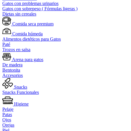
Gatos con problemas urinarios
Gatos con sobrepeso ( Fórmulas ligeras )
Dietas sin cereales
Comida seca premium
Comida húmeda
Alimentos dietéticos para Gatos
Paté
Trozos en salsa
Arena para gatos
De madera
Bentonita
Accesorios
Snacks
Snacks Funcionales
Higiene
Pelaje
Patas
Ojos
Orejas
Piel