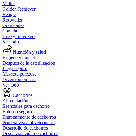
Maltés
Golden Retriever
Beagle
Rottweiler
Gran danés
Caniche
Husky Siberiano
Ver todo
Nutrición y salud
Higiene y cuidado
Después de la esterilización
Juega seguro
Mascota perezosa
Diversión en casa
Ver todo
Cachorros
Alimentación
Esenciales para cachorro
Entorno seguro
Entrenamiento de cachorros
Primera visita al veterinario
Desarrollo de cachorros
Desparasitación de cachorros