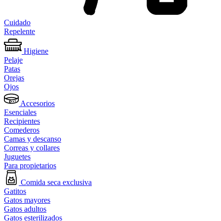
Cuidado
Repelente
Higiene
Pelaje
Patas
Orejas
Ojos
Accesorios
Esenciales
Recipientes
Comederos
Camas y descanso
Correas y collares
Juguetes
Para propietarios
Comida seca exclusiva
Gatitos
Gatos mayores
Gatos adultos
Gatos esterilizados