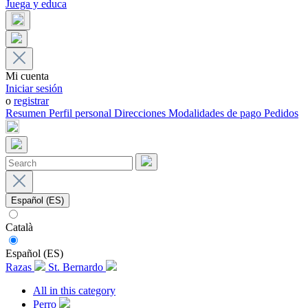
Juega y educa
Mi cuenta
Iniciar sesión
o
registrar
Resumen
Perfil personal
Direcciones
Modalidades de pago
Pedidos
Español (ES)
Català
Español (ES)
Razas
St. Bernardo
All in this category
Perro