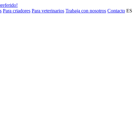
preferido!
s
Para criadores
Para veterinarios
Trabaja con nosotros
Contacto
ES