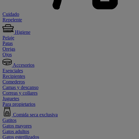
Cuidado
Repelente
Higiene
Pelaje
Patas
Orejas
Ojos
Accesorios
Esenciales
Recipientes
Comederos
Camas y descanso
Correas y collares
Juguetes
Para propietarios
Comida seca exclusiva
Gatitos
Gatos mayores
Gatos adultos
Gatos esterilizados