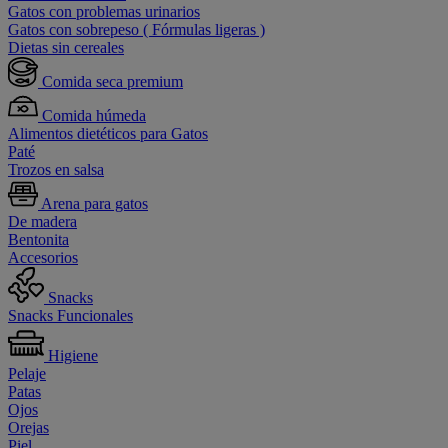
Gatos con problemas urinarios
Gatos con sobrepeso ( Fórmulas ligeras )
Dietas sin cereales
Comida seca premium
Comida húmeda
Alimentos dietéticos para Gatos
Paté
Trozos en salsa
Arena para gatos
De madera
Bentonita
Accesorios
Snacks
Snacks Funcionales
Higiene
Pelaje
Patas
Ojos
Orejas
Piel