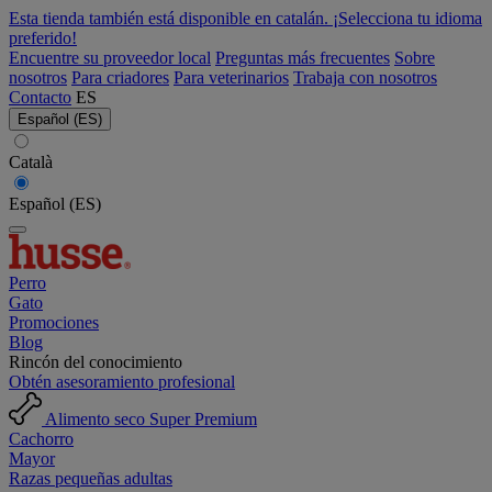
Esta tienda también está disponible en catalán. ¡Selecciona tu idioma
preferido!
Encuentre su proveedor local
Preguntas más frecuentes
Sobre
nosotros
Para criadores
Para veterinarios
Trabaja con nosotros
Contacto
ES
Español (ES)
Català
Español (ES)
Perro
Gato
Promociones
Blog
Rincón del conocimiento
Obtén asesoramiento profesional
Alimento seco Super Premium
Cachorro
Mayor
Razas pequeñas adultas