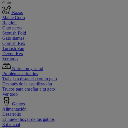
Gato
Razas
Maine Coon
Ragdoll
Gato persa
Scottish Fold
Gato siames
Cornish Rex
Turkish Van
Devon Rex
Ver todo
Nutrición y salud
Problemas urinarios
Trabaja a distancia con tu gato
Después de la esterilización
Trucos para enseñar a tu gato
Ver todo
Gatitos
Alimentación
Desarrollo
El nuevo hogar de tus gatitos
Kit inicial