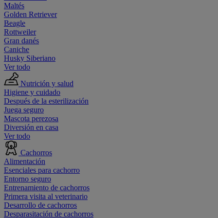
Maltés
Golden Retriever
Beagle
Rottweiler
Gran danés
Caniche
Husky Siberiano
Ver todo
Nutrición y salud
Higiene y cuidado
Después de la esterilización
Juega seguro
Mascota perezosa
Diversión en casa
Ver todo
Cachorros
Alimentación
Esenciales para cachorro
Entorno seguro
Entrenamiento de cachorros
Primera visita al veterinario
Desarrollo de cachorros
Desparasitación de cachorros