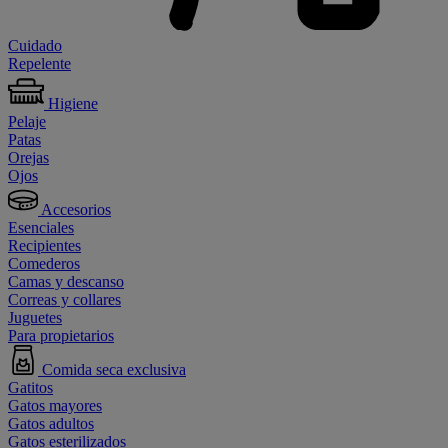
Cuidado
Repelente
Higiene
Pelaje
Patas
Orejas
Ojos
Accesorios
Esenciales
Recipientes
Comederos
Camas y descanso
Correas y collares
Juguetes
Para propietarios
Comida seca exclusiva
Gatitos
Gatos mayores
Gatos adultos
Gatos esterilizados