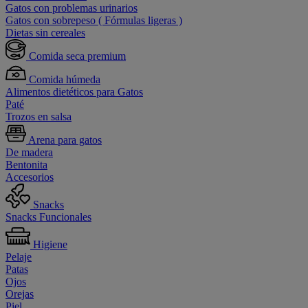
Gatos con problemas urinarios
Gatos con sobrepeso ( Fórmulas ligeras )
Dietas sin cereales
Comida seca premium
Comida húmeda
Alimentos dietéticos para Gatos
Paté
Trozos en salsa
Arena para gatos
De madera
Bentonita
Accesorios
Snacks
Snacks Funcionales
Higiene
Pelaje
Patas
Ojos
Orejas
Piel