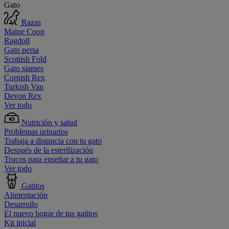
Gato
Razas
Maine Coon
Ragdoll
Gato persa
Scottish Fold
Gato siames
Cornish Rex
Turkish Van
Devon Rex
Ver todo
Nutrición y salud
Problemas urinarios
Trabaja a distancia con tu gato
Después de la esterilización
Trucos para enseñar a tu gato
Ver todo
Gatitos
Alimentación
Desarrollo
El nuevo hogar de tus gatitos
Kit inicial