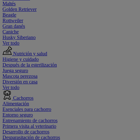
Maltés
Golden Retriever
Beagle
Rottweiler
Gran danés
Caniche
Husky Siberiano
Ver todo
Nutrición y salud
Higiene y cuidado
Después de la esterilización
Juega seguro
Mascota perezosa
Diversión en casa
Ver todo
Cachorros
Alimentación
Esenciales para cachorro
Entorno seguro
Entrenamiento de cachorros
Primera visita al veterinario
Desarrollo de cachorros
Desparasitación de cachorros