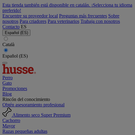
Esta tienda también está disponible en catalán. ¡Selecciona tu idioma
preferido!
Encuentre su proveedor local
Preguntas más frecuentes
Sobre
nosotros
Para criadores
Para veterinarios
Trabaja con nosotros
Contacto
ES
Español (ES)
Català
Español (ES)
Perro
Gato
Promociones
Blog
Rincón del conocimiento
Obtén asesoramiento profesional
Alimento seco Super Premium
Cachorro
Mayor
Razas pequeñas adultas