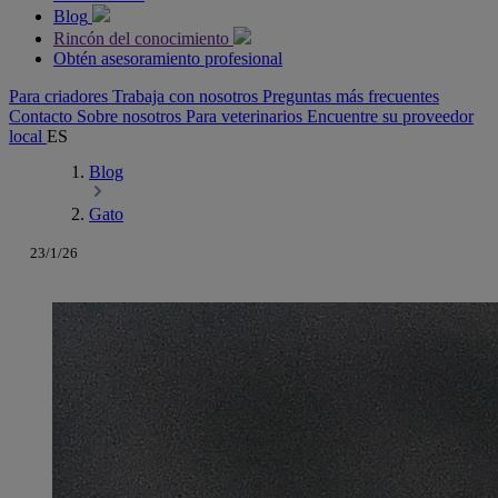
Blog
Rincón del conocimiento
Obtén asesoramiento profesional
Para criadores
Trabaja con nosotros
Preguntas más frecuentes
Contacto
Sobre nosotros
Para veterinarios
Encuentre su proveedor
local
ES
Blog
Gato
23/1/26