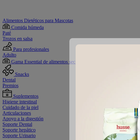
Alimentos Dietéticos para Mascotas
Comida húmeda
Paté
Trozos en salsa
Para profesionales
Adulto
Gama Essential de alimentos secos
Snacks
Dental
Premios
Suplementos
Higiene intestinal
Cuidado de la piel
Articulaciones
Apoyo a la digestión
Soporte Dental
Soporte hepático
Soporte Urinario