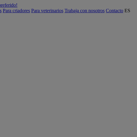
preferido!
s
Para criadores
Para veterinarios
Trabaja con nosotros
Contacto
ES