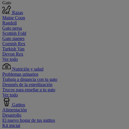
Gato
Razas
Maine Coon
Ragdoll
Gato persa
Scottish Fold
Gato siames
Cornish Rex
Turkish Van
Devon Rex
Ver todo
Nutrición y salud
Problemas urinarios
Trabaja a distancia con tu gato
Después de la esterilización
Trucos para enseñar a tu gato
Ver todo
Gatitos
Alimentación
Desarrollo
El nuevo hogar de tus gatitos
Kit inicial