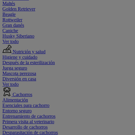
Maltés
Golden Retriever
Beagle
Rottweiler
Gran danés
Caniche
Husky Siberiano
Ver todo
Nutrición y salud
Higiene y cuidado
Después de la esterilización
Juega seguro
Mascota perezosa
Diversión en casa
Ver todo
Cachorros
Alimentación
Esenciales para cachorro
Entorno seguro
Entrenamiento de cachorros
Primera visita al veterinario
Desarrollo de cachorros
Desparasitación de cachorros