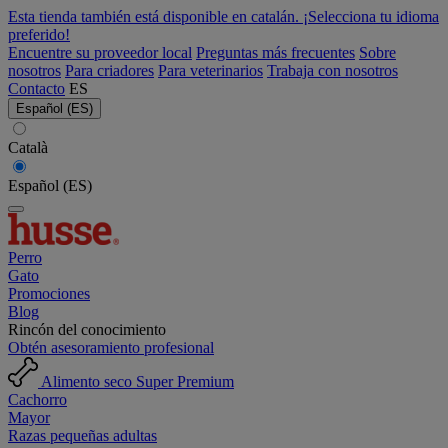
Esta tienda también está disponible en catalán. ¡Selecciona tu idioma
preferido!
Encuentre su proveedor local
Preguntas más frecuentes
Sobre
nosotros
Para criadores
Para veterinarios
Trabaja con nosotros
Contacto
ES
Español (ES)
Català
Español (ES)
Perro
Gato
Promociones
Blog
Rincón del conocimiento
Obtén asesoramiento profesional
Alimento seco Super Premium
Cachorro
Mayor
Razas pequeñas adultas