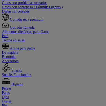
Gatos con problemas urinarios
Gatos con sobrepeso ( Fórmulas ligeras )
Dietas sin cereales
Comida seca premium
Comida húmeda
Alimentos dietéticos para Gatos
Paté
Trozos en salsa
Arena para gatos
De madera
Bentonita
Accesorios
Snacks
Snacks Funcionales
Higiene
Pelaje
Patas
Ojos
Orejas
Piel