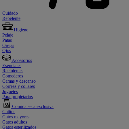
Cuidado
Repelente
Higiene
Pelaje
Patas
Orejas
Ojos
Accesorios
Esenciales
Recipientes
Comederos
Camas y descanso
Correas y collares
Juguetes
Para propietarios
Comida seca exclusiva
Gatitos
Gatos mayores
Gatos adultos
Gatos esterilizados